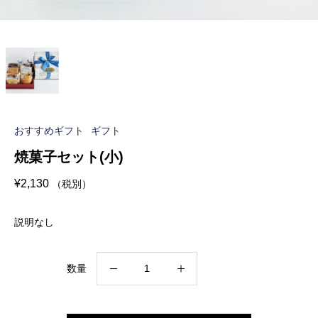
おすすめギフト
ギフト
焼菓子セット(小)
¥
2,130
（税別）
説明なし
焼
数量
菓
子