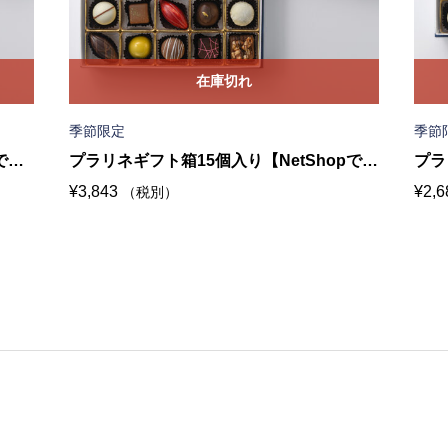
在庫切れ
季節限定
季節
での
プラリネギフト箱15個入り【NetShopでの
プラ
¥
3,843
¥
2,6
（税別）
販売は終了いたしました】
販売