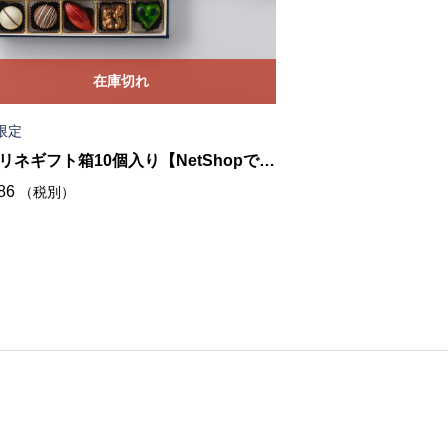
在庫切れ
限定
季節限定
リネギフト箱10個入り【NetShopでの
プラリネギフト箱6個
86
¥
1,760
（税別）
（税別）
は終了いたしました】
販売は終了いたし